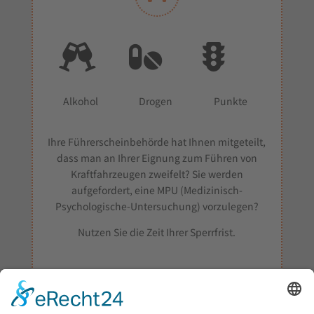



Alkohol
Drogen
Punkte
Ihre Führerscheinbehörde hat Ihnen mitgeteilt,
dass man an Ihrer Eignung zum Führen von
Kraftfahrzeugen zweifelt? Sie werden
aufgefordert, eine MPU (Medizinisch-
Psychologische-Untersuchung) vorzulegen?
Nutzen Sie die Zeit Ihrer Sperrfrist.
O